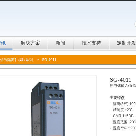
资讯
解决方案
新闻
技术支持
定制开
信号隔离】模块系列
>
SG-4011
SG-4011
热电偶输入/直
主要特点
- 隔离(3线) 100
- 精确度 ±2℃
- CMR 115DB
- 温度范围 -20℃
- 湿度 5% ~ 