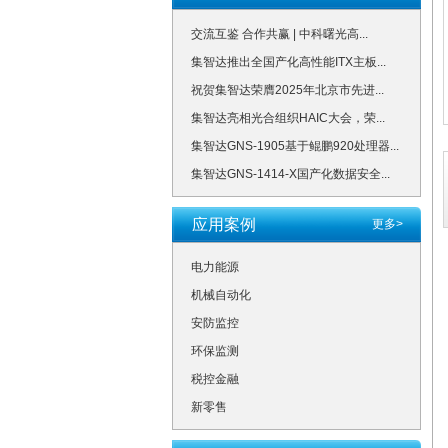
交流互鉴 合作共赢 | 中科曙光高...
集智达推出全国产化高性能ITX主板...
祝贺集智达荣膺2025年北京市先进...
集智达亮相光合组织HAIC大会，荣...
集智达GNS-1905基于鲲鹏920处理器...
集智达GNS-1414-X国产化数据安全...
应用案例
更多>
电力能源
机械自动化
安防监控
环保监测
税控金融
新零售