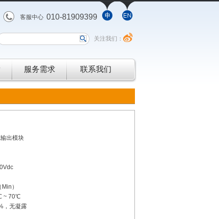
010-81909399
客服中心
关注我们：
发
服务需求
联系我们
流输出模块
0Vdc
（Min）
 ~ 70℃
90%，无凝露