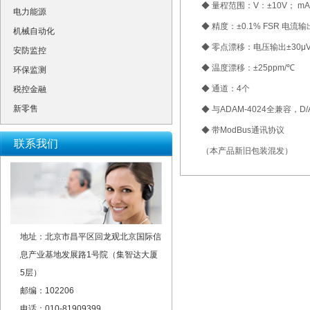
◆ 量程范围：V：±10V； mA：
电力能源
◆ 精度：±0.1% FSR 电流输
机械自动化
◆ 零点漂移：电压输出±30μV
安防监控
◆ 温度漂移：±25ppm/℃
环保监测
◆ 通道：4个
税控金融
新零售
◆ 与ADAM-4024全兼容，
◆ 带ModBus通讯协议
联系我们
（本产品新旧包装混发）
地址：北京市昌平区回龙观北京国际信
息产业基地发展路1号院（集智达大厦
5层）
邮编：102206
电话：010-81909399