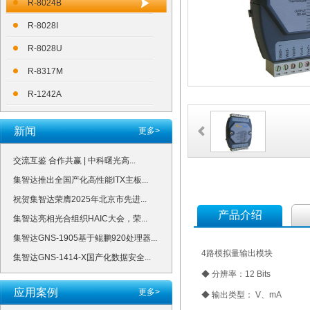
R-8024B
R-8028I
R-8028U
R-8317M
R-1242A
新闻
更多>
交流互鉴 合作共赢 | 中科曙光高...
集智达推出全国产化高性能ITX主板...
祝贺集智达荣膺2025年北京市先进...
产品介绍
集智达亮相光合组织HAIC大会，荣...
集智达GNS-1905基于鲲鹏920处理器...
4路模拟量输出模块
集智达GNS-1414-X国产化数据安全...
◆ 分辨率：12 Bits
应用案例
更多>
◆ 输出类型： V、mA