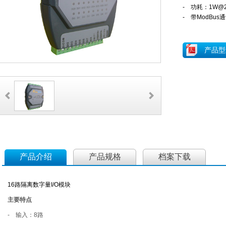
- 功耗：
1W@2
- 带ModBus
产品型
产品介绍
产品规格
档案下载
16路隔离数字量I/O模块
主要特点
- 输入：8路