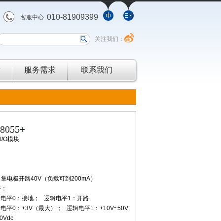
010-81909399
客服中心
关注我们：
发
服务需求
联系我们
-8055+
I/O模块
集电极开路40V（负载可到200mA）
平：
平0：接地； 逻辑电平1：开路
0：+3V（最大）； 逻辑电平1：+10V~50V
0Vdc