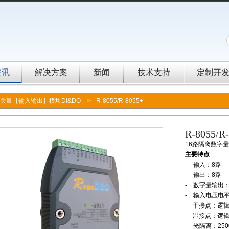
资讯
解决方案
新闻
技术支持
定制开
关量【输入输出】模块DI&DO
>
R-8055/R-8055+
R-8055/R
16路隔离数字量
主要特点
- 输入：8路
- 输出：8路
- 数字量输出：
- 输入电压电
干接点：逻辑电
湿接点：逻辑电平
- 光隔离：250