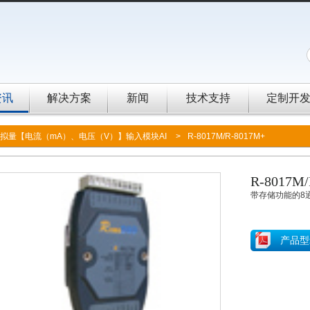
资讯
解决方案
新闻
技术支持
定制开
拟量【电流（mA）、电压（V）】输入模块AI
>
R-8017M/R-8017M+
R-8017M
带存储功能的
产品型