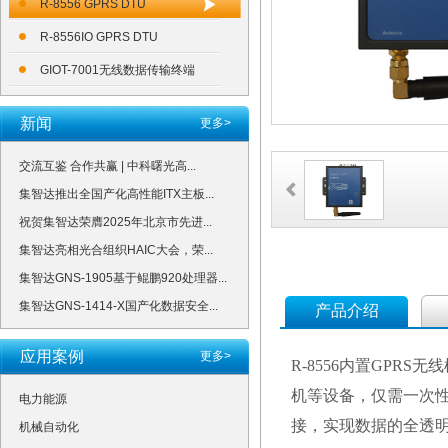
R-8556 GPRS DTU
R-8556IO GPRS DTU
GIOT-7001无线数据传输终端
新闻
更多>
交流互鉴 合作共赢 | 中科曙光高...
集智达推出全国产化高性能ITX主板...
祝贺集智达荣膺2025年北京市先进...
集智达亮相光合组织HAIC大会，荣...
集智达GNS-1905基于鲲鹏920处理器...
集智达GNS-1414-X国产化数据安全...
产品介绍
应用案例
更多>
R-8556
内置
GPRS
无线
机
等设备，仅需一次
电力能源
接，实现数据的全透
机械自动化