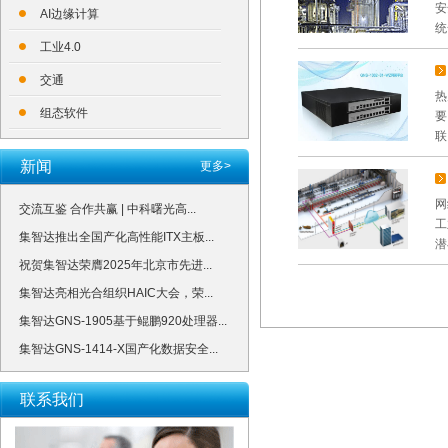
安
AI边缘计算
统
工业4.0
交通
热
组态软件
要
联
新闻
更多>
网
交流互鉴 合作共赢 | 中科曙光高...
工
集智达推出全国产化高性能ITX主板...
潜
祝贺集智达荣膺2025年北京市先进...
集智达亮相光合组织HAIC大会，荣...
集智达GNS-1905基于鲲鹏920处理器...
集智达GNS-1414-X国产化数据安全...
联系我们