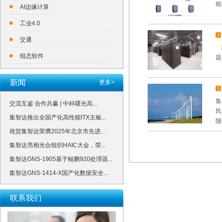
能
AI边缘计算
工业4.0
交通
随
组态软件
题
新闻
更多>
集
交流互鉴 合作共赢 | 中科曙光高...
民
集智达推出全国产化高性能ITX主板...
随
祝贺集智达荣膺2025年北京市先进...
集智达亮相光合组织HAIC大会，荣...
集智达GNS-1905基于鲲鹏920处理器...
集智达GNS-1414-X国产化数据安全...
联系我们