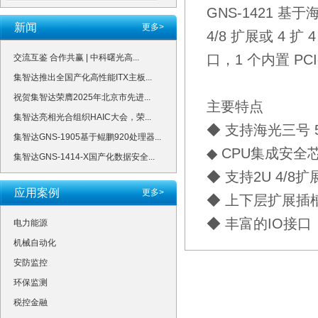
GNS-1421 基
新闻
更多>
4/8 扩展或 4 扩 
口，1 个内置 PCI
交流互鉴 合作共赢 | 中科曙光高...
集智达推出全国产化高性能ITX主板...
祝贺集智达荣膺2025年北京市先进...
主要特点
集智达亮相光合组织HAIC大会，荣...
◆ 支持海光三号 5
集智达GNS-1905基于鲲鹏920处理器...
◆ CPU集成安全
集智达GNS-1414-X国产化数据安全...
◆ 支持2U 4/
应用案例
更多>
◆ 上下层扩展插
◆ 丰富的IO接
电力能源
机械自动化
安防监控
环保监测
税控金融