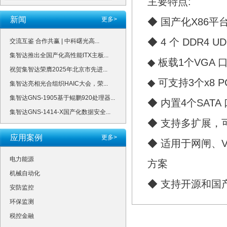
主要特点:
新闻
更多>
◆ 国产化X86平
◆ 4 个 DDR4 
交流互鉴 合作共赢 | 中科曙光高...
集智达推出全国产化高性能ITX主板...
◆ 板载1个VGA 口
祝贺集智达荣膺2025年北京市先进...
◆ 可支持3个x8 PC
集智达亮相光合组织HAIC大会，荣...
集智达GNS-1905基于鲲鹏920处理器...
◆ 内置4个SATA 
集智达GNS-1414-X国产化数据安全...
◆ 支持多扩展，
应用案例
更多>
◆ 适用于网闸、V
电力能源
方案
机械自动化
◆ 支持开源和国
安防监控
环保监测
税控金融