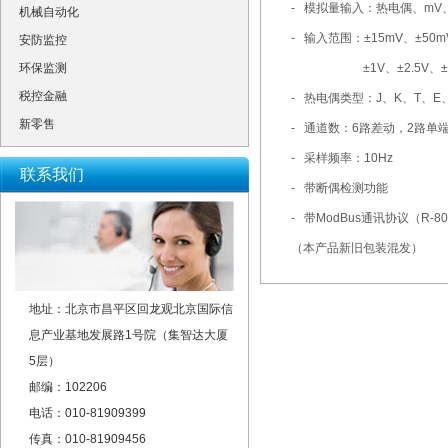
- 模拟量输入：热电偶、mV
机械自动化
- 输入范围：±15mV、±50m
安防监控
环保监测
±1V、±2.5V、±2
税控金融
- 热电偶类型：J、K、T、E
新零售
- 通道数：6路差动，2路单端
- 采样频率：10Hz
联系我们
- 带断偶检测功能
- 带ModBus通讯协议（R-80
（本产品新旧包装混发）
地址：北京市昌平区回龙观北京国际信
息产业基地发展路1号院（集智达大厦
5层）
邮编：102206
电话：010-81909399
传真：010-81909456