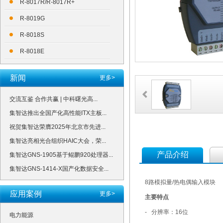
R-8017R/R-8017R+
R-8019G
R-8018S
R-8018E
新闻
更多>
交流互鉴 合作共赢 | 中科曙光高...
集智达推出全国产化高性能ITX主板...
祝贺集智达荣膺2025年北京市先进...
集智达亮相光合组织HAIC大会，荣...
产品介绍
集智达GNS-1905基于鲲鹏920处理器...
集智达GNS-1414-X国产化数据安全...
8路模拟量/热电偶输入模块
应用案例
更多>
主要特点
- 分辨率：16位
电力能源