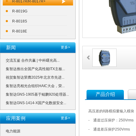
R-8017R/R-8017R+
R-8019G
R-8018S
R-8018E
新闻
更多>
交流互鉴 合作共赢 | 中科曙光高...
集智达推出全国产化高性能ITX主板...
祝贺集智达荣膺2025年北京市先进...
集智达亮相光合组织HAIC大会，荣...
产品介绍
集智达GNS-1905基于鲲鹏920处理器...
集智达GNS-1414-X国产化数据安全...
高压差的8路模拟量输入模块
应用案例
更多>
- 通道过压保护：250Vrms
- 通道差压保护250Vrms
电力能源