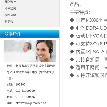
安防监控
产品。
环保监测
主要特点:
税控金融
◆ 国产化X86平
新零售
◆ 4 个 DDR4 
联系我们
◆ 板载1个VGA 口
◆ 可支持3个x8 P
◆ 内置4个SATA 
◆ 支持多扩展，
地址：北京市昌平区回龙观北京国际信
◆ 适用于网闸、V
息产业基地发展路1号院（集智达大厦
◆ 支持开源和国
5层）
邮编：102206
电话：010-81909399
传真：010-81909456
网址：http://www.gemotech.cn