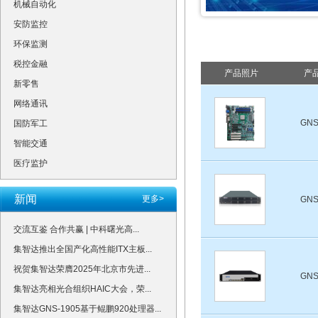
机械自动化
安防监控
环保监测
税控金融
产品照片
产
新零售
网络通讯
GNS
国防军工
智能交通
医疗监护
新闻
更多>
GNS
交流互鉴 合作共赢 | 中科曙光高...
集智达推出全国产化高性能ITX主板...
祝贺集智达荣膺2025年北京市先进...
GNS
集智达亮相光合组织HAIC大会，荣...
集智达GNS-1905基于鲲鹏920处理器...