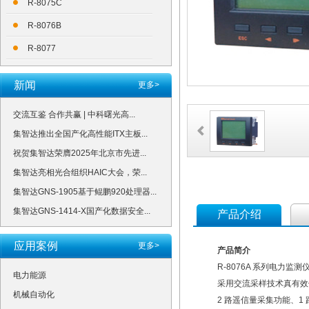
R-8075C
R-8076B
R-8077
新闻
更多>
交流互鉴 合作共赢 | 中科曙光高...
集智达推出全国产化高性能ITX主板...
祝贺集智达荣膺2025年北京市先进...
集智达亮相光合组织HAIC大会，荣...
集智达GNS-1905基于鲲鹏920处理器...
集智达GNS-1414-X国产化数据安全...
产品介绍
应用案例
更多>
产品简介
R-8076A 系列电力监
电力能源
采用交流采样技术真有效值
机械自动化
2 路遥信量采集功能、1 路