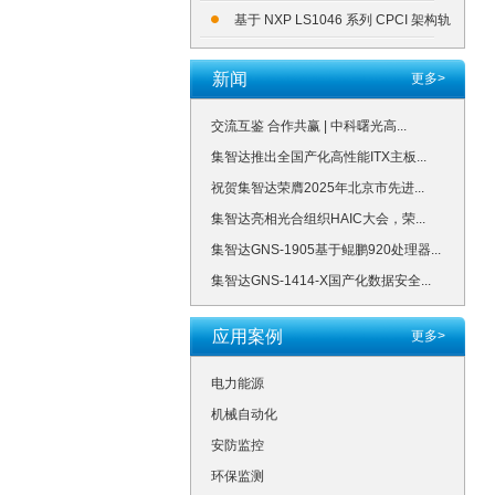
基于 NXP LS1046 系列 CPCI 架构轨
道交通专用板卡
新闻
更多>
交流互鉴 合作共赢 | 中科曙光高...
集智达推出全国产化高性能ITX主板...
祝贺集智达荣膺2025年北京市先进...
集智达亮相光合组织HAIC大会，荣...
集智达GNS-1905基于鲲鹏920处理器...
集智达GNS-1414-X国产化数据安全...
应用案例
更多>
电力能源
机械自动化
安防监控
环保监测