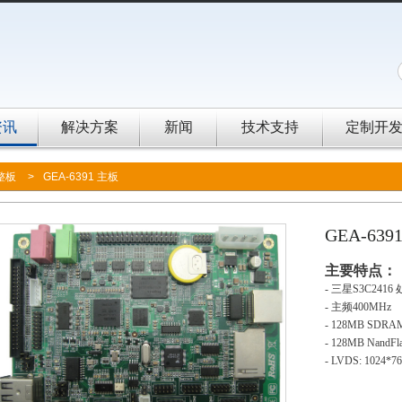
资讯
解决方案
新闻
技术支持
定制开
整板
>
GEA-6391 主板
GEA-639
主要特点：
-
三星S3C2416
-
主频400MHz
- 128MB SDRA
- 128MB NandFl
- LVDS: 1024*7