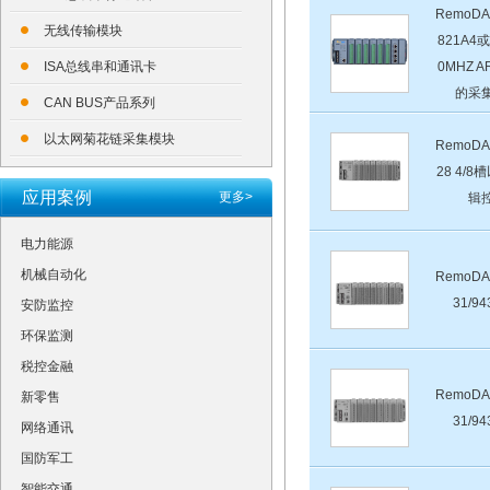
RemoDA
无线传输模块
821A4
ISA总线串和通讯卡
0MHZ 
的采
CAN BUS产品系列
以太网菊花链采集模块
RemoDA
28 4/
应用案例
更多>
辑
电力能源
机械自动化
RemoDA
31/94
安防监控
环保监测
税控金融
RemoDA
新零售
31/94
网络通讯
国防军工
智能交通