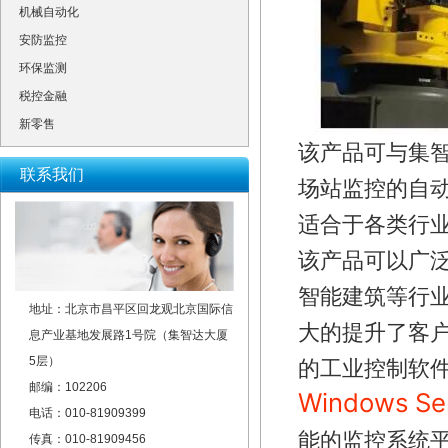
机械自动化
安防监控
环保监测
税控金融
新零售
该产品可与集
联系我们
场站监控的自
适合于各类行
该产品可以广
智能建筑等行
地址：北京市昌平区回龙观北京国际信
大的提升了客户的
息产业基地发展路1号院（集智达大厦
5层）
的工业控制软
邮编：102206
Windows S
电话：010-81909399
能的监控系统
传真：010-81909456