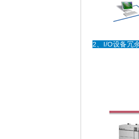
2、I/O设备冗