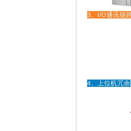
3、I/O通讯链
4、上位机冗余