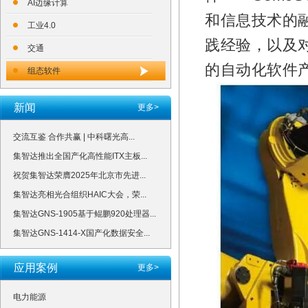
AI边缘计算
和信息技术的
工业4.0
践经验，以及
交通
的自动化软件
组态软件
新闻
更多>
交流互鉴 合作共赢 | 中科曙光高...
集智达推出全国产化高性能ITX主板...
祝贺集智达荣膺2025年北京市先进...
集智达亮相光合组织HAIC大会，荣...
集智达GNS-1905基于鲲鹏920处理器...
集智达GNS-1414-X国产化数据安全...
应用案例
更多>
电力能源