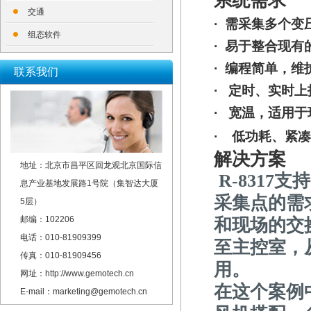
系统需求
交通
·
需采集多个变
组态软件
· 易于整合现有
· 编程简单，维
联系我们
· 定时、实时上
· 宽温，适用
· 低功耗、紧
解决方案
地址：北京市昌平区回龙观北京国际信
R-8317
支持
息产业基地发展路1号院（集智达大厦
采集点的需求
5层）
邮编：102206
和现场的交
电话：010-81909399
至主控室，
传真：010-81909456
用。
网址：http://www.gemotech.cn
在这个案例中
E-mail：marketing@gemotech.cn