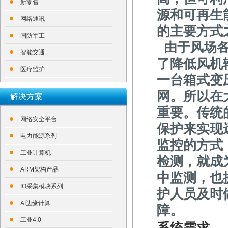
新零售
源和可再生
网络通讯
的主要方式
国防军工
由于风场各
智能交通
了降低风机
医疗监护
一台箱式变
网。所以在
解决方案
重要。传统
网络安全平台
保护来实现
电力能源系列
监控的方式
工业计算机
检测，就成
ARM架构产品
中监测，也
IO采集模块系列
护人员及时
AI边缘计算
障。
工业4.0