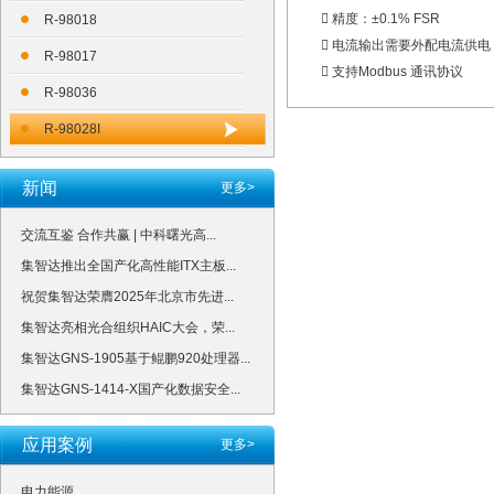
 精度：±0.1% FSR
R-98018
 电流输出需要外配电流供电
R-98017
 支持Modbus 通讯协议
R-98036
R-98028I
新闻
更多>
交流互鉴 合作共赢 | 中科曙光高...
集智达推出全国产化高性能ITX主板...
祝贺集智达荣膺2025年北京市先进...
集智达亮相光合组织HAIC大会，荣...
集智达GNS-1905基于鲲鹏920处理器...
集智达GNS-1414-X国产化数据安全...
应用案例
更多>
电力能源