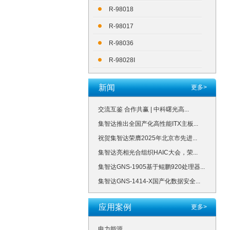
R-98018
R-98017
R-98036
R-98028I
新闻
更多>
交流互鉴 合作共赢 | 中科曙光高...
集智达推出全国产化高性能ITX主板...
祝贺集智达荣膺2025年北京市先进...
集智达亮相光合组织HAIC大会，荣...
集智达GNS-1905基于鲲鹏920处理器...
集智达GNS-1414-X国产化数据安全...
应用案例
更多>
电力能源