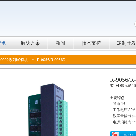
资讯
解决方案
新闻
技术支持
定制开
-9000系列I/O模块
>
R-9056/R-9056D
R-9056/R
带LED显示的1
主要特点
- 通道 16
- 工作电压 30V
- 数字量输出 集
- 电源消耗 每个
产品型