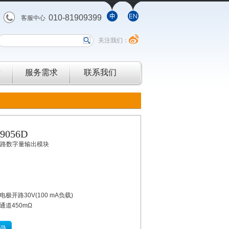
010-81909399
客服中心
关注我们：
发
服务需求
联系我们
-9056D
6路数字量输出模块
电极开路30V(100 mA负载)
通道450mΩ
录